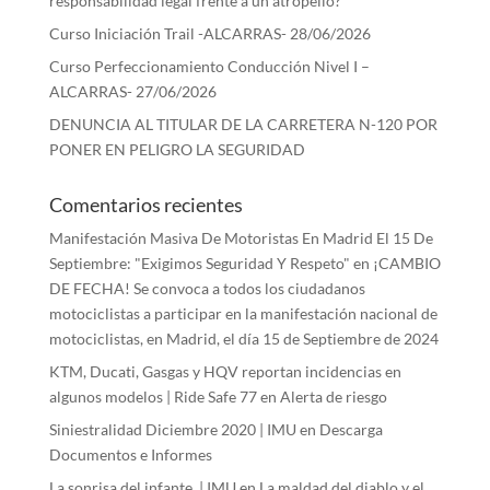
responsabilidad legal frente a un atropello?
Curso Iniciación Trail -ALCARRAS- 28/06/2026
Curso Perfeccionamiento Conducción Nivel I –
ALCARRAS- 27/06/2026
DENUNCIA AL TITULAR DE LA CARRETERA N-120 POR
PONER EN PELIGRO LA SEGURIDAD
Comentarios recientes
Manifestación Masiva De Motoristas En Madrid El 15 De
Septiembre: "Exigimos Seguridad Y Respeto"
en
¡CAMBIO
DE FECHA! Se convoca a todos los ciudadanos
motociclistas a participar en la manifestación nacional de
motociclistas, en Madrid, el día 15 de Septiembre de 2024
KTM, Ducati, Gasgas y HQV reportan incidencias en
algunos modelos | Ride Safe 77
en
Alerta de riesgo
Siniestralidad Diciembre 2020 | IMU
en
Descarga
Documentos e Informes
La sonrisa del infante. | IMU
en
La maldad del diablo y el