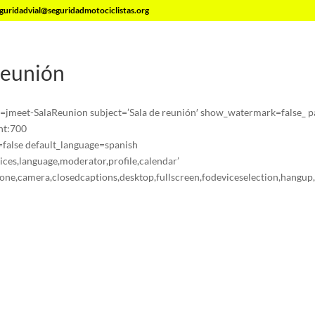
guridadvial@seguridadmotociclistas.org
reunión
jmeet-SalaReunion subject=’Sala de reunión′ show_watermark=false_
ht:700
alse default_language=spanish
vices,language,moderator,profile,calendar’
ne,camera,closedcaptions,desktop,fullscreen,fodeviceselection,hangup,pr