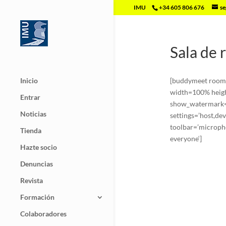
IMU
+34 605 806 676
se
Sala de 
Inicio
[buddymeet room=
width=100% heig
Entrar
show_watermark=f
Noticias
settings=’host,de
toolbar=’micropho
Tienda
everyone‘]
Hazte socio
Denuncias
Revista
Formación
Colaboradores