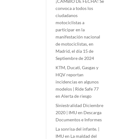
¡CAMBIO DE FECHA! Se
convoca a todos los
ciudadanos
motociclistas a
participar en la
manifestación nacional
de motociclistas, en
Madrid, el día 15 de
Septiembre de 2024
KTM, Ducati, Gasgas y
HQV reportan
incidencias en algunos
modelos | Ride Safe 77
en
Alerta de riesgo
Siniestralidad Diciembre
2020 | IMU
en
Descarga
Documentos e Informes
La sonrisa del infante. |
IMU
en
La maldad del