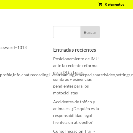
0 elementos
 password=1313
Entradas recientes
Posicionamiento de IMU
ante la reciente reforma
de la DGT: Luces,
ofile,info,chat,recording,livestreaming,etherpad,sharedvideo,settings,r
sombras y exigencias
pendientes para los
motociclistas
Accidentes de tráfico y
animales: ¿De quién es la
responsabilidad legal
frente a un atropello?
Curso Iniciación Trail -