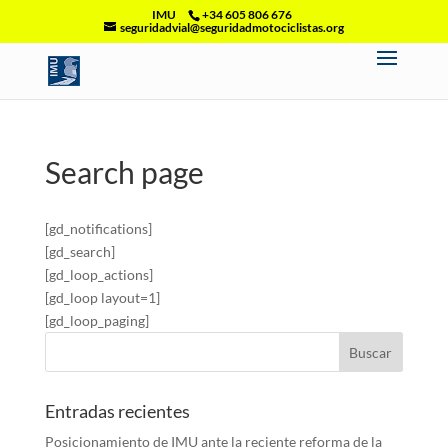
IMU
+34 605 806 676
seguridadvial@seguridadmotociclistas.org
Search page
[gd_notifications]
[gd_search]
[gd_loop_actions]
[gd_loop layout=1]
[gd_loop_paging]
Entradas recientes
Posicionamiento de IMU ante la reciente reforma de la