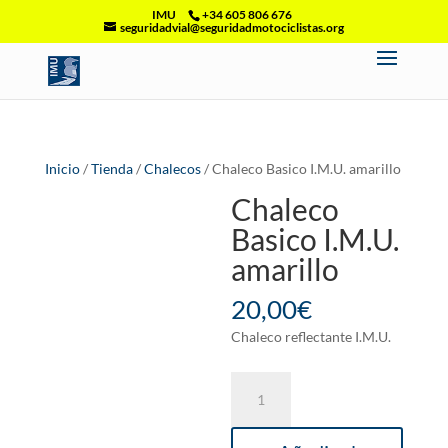
IMU
+34 605 806 676
seguridadvial@seguridadmotociclistas.org
Inicio
/
Tienda
/
Chalecos
/ Chaleco Basico I.M.U. amarillo
Chaleco
Basico I.M.U.
amarillo
20,00
€
Chaleco reflectante I.M.U.
Chaleco
Basico
I.M.U.