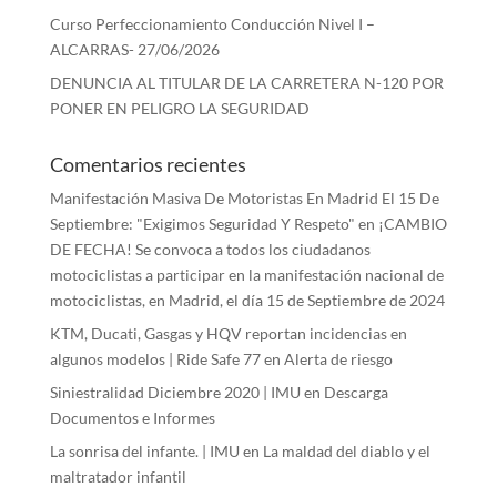
Curso Perfeccionamiento Conducción Nivel I –
ALCARRAS- 27/06/2026
DENUNCIA AL TITULAR DE LA CARRETERA N-120 POR
PONER EN PELIGRO LA SEGURIDAD
Comentarios recientes
Manifestación Masiva De Motoristas En Madrid El 15 De
Septiembre: "Exigimos Seguridad Y Respeto"
en
¡CAMBIO
DE FECHA! Se convoca a todos los ciudadanos
motociclistas a participar en la manifestación nacional de
motociclistas, en Madrid, el día 15 de Septiembre de 2024
KTM, Ducati, Gasgas y HQV reportan incidencias en
algunos modelos | Ride Safe 77
en
Alerta de riesgo
Siniestralidad Diciembre 2020 | IMU
en
Descarga
Documentos e Informes
La sonrisa del infante. | IMU
en
La maldad del diablo y el
maltratador infantil