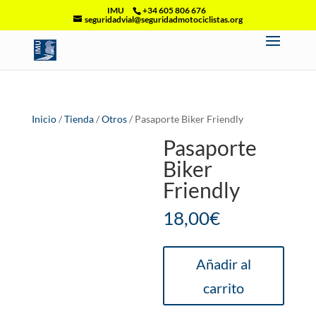
IMU
+34 605 806 676
seguridadvial@seguridadmotociclistas.org
Inicio
/
Tienda
/
Otros
/ Pasaporte Biker Friendly
Pasaporte
Biker
Friendly
18,00
€
Pasaporte
Añadir al
Biker
carrito
Friendly
cantidad