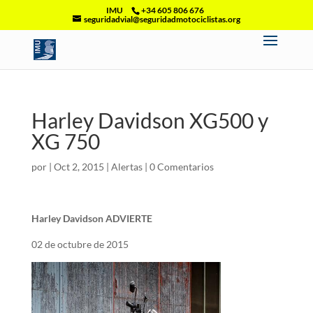
IMU
+34 605 806 676
seguridadvial@seguridadmotociclistas.org
Harley Davidson XG500 y
XG 750
por
|
Oct 2, 2015
|
Alertas
|
0 Comentarios
Harley Davidson ADVIERTE
02 de octubre de 2015