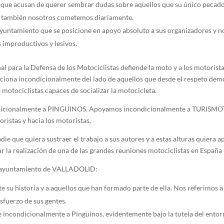
que acusan de querer sembrar dudas sobre aquellos que su único pecado
 también nosotros cometemos diariamente.
ayuntamiento que se posicione en apoyo absoluto a sus organizadores y no
 improductivos y lesivos.
l para la Defensa de los Motociclistas defiende la moto y a los motorist
iciona incondicionalmente del lado de aquellos que desde el respeto dem
motociclistas capaces de socializar la motocicleta.
icionalmente a PINGUINOS. Apoyamos incondicionalmente a TURISMO
ristas y hacia los motoristas.
e que quiera sustraer el trabajo a sus autores y a estas alturas quiera a
ar la realización de una de las grandes reuniones motociclistas en España
ayuntamiento de VALLADOLID:
e su historia y a aquellos que han formado parte de ella. Nos referimos a 
esfuerzo de sus gentes.
incondicionalmente a Pingüinos, evidentemente bajo la tutela del entorn