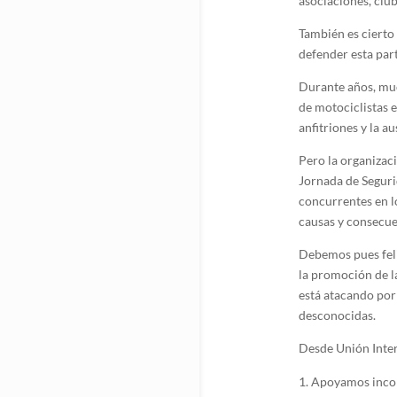
asociaciones, clu
También es cierto
defender esta par
Durante años, muc
de motociclistas 
anfitriones y la a
Pero la organizac
Jornada de Segurid
concurrentes en lo
causas y consecue
Debemos pues feli
la promoción de l
está atacando por
desconocidas.
Desde Unión Inter
Apoyamos inco