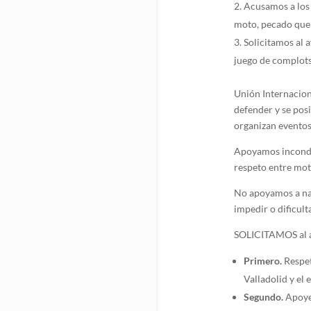
Acusamos a los 
moto, pecado que
Solicitamos al 
juego de complots
Unión Internaciona
defender y se pos
organizan eventos 
Apoyamos incond
respeto entre moto
No apoyamos a nadi
impedir o dificult
SOLICITAMOS al 
Primero.
Respet
Valladolid y el 
Segundo.
Apoye 