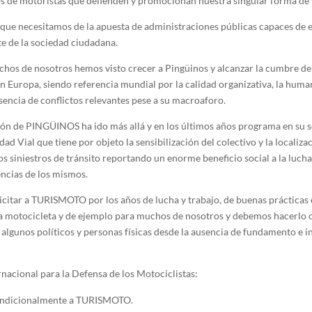
bs de motoristas que defienden y promocionan nuestra singular forma de 
 que necesitamos de la apuesta de administraciones públicas capaces de 
te de la sociedad ciudadana.
hos de nosotros hemos visto crecer a Pingüinos y alcanzar la cumbre de
en Europa, siendo referencia mundial por la calidad organizativa, la huma
usencia de conflictos relevantes pese a su macroaforo.
ión de PINGÜINOS ha ido más allá y en los últimos años programa en su 
ad Vial que tiene por objeto la sensibilización del colectivo y la localiza
s siniestros de tránsito reportando un enorme beneficio social a la lucha
ncias de los mismos.
citar a TURISMOTO por los años de lucha y trabajo, de buenas prácticas 
a motocicleta y de ejemplo para muchos de nosotros y debemos hacerlo 
 algunos políticos y personas físicas desde la ausencia de fundamento e i
nacional para la Defensa de los Motociclistas:
ndicionalmente a TURISMOTO.