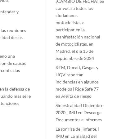
vida.
¡CAMBIO DE FECHA! Se
convoca a todos los
entender y
ciudadanos
motociclistas a
participar en la
 las reuniones
manifestación nacional
nidad de sus
de motociclistas, en
Madrid, el día 15 de
seno una
Septiembre de 2024
ción de causas
KTM, Ducati, Gasgas y
 contra las
HQV reportan
incidencias en algunos
en la defensa de
modelos | Ride Safe 77
cuando más se le
en
Alerta de riesgo
ntenciones
Siniestralidad Diciembre
2020 | IMU
en
Descarga
Documentos e Informes
La sonrisa del infante. |
IMU
en
La maldad del