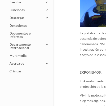
Eventos
Funciones
Descargas
Donaciones
La plataforma de c
Documentos e
Informes
ausencia de defens
denominada PINGÜI
Departamento
internacional
investigación cor
apoyo de la Asoci
Multimedia
Acerca de
Clásicas
EXPONEMOS.
El Ayuntamiento d
protección de la 
Vivir la moto, su
elegimos algunos 