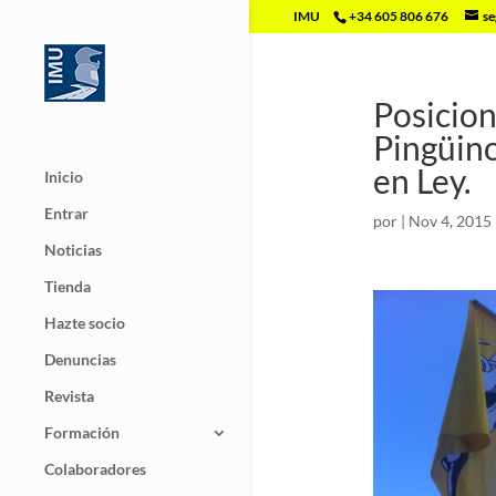
IMU
+34 605 806 676
se
Posicion
Pingüino
en Ley.
Inicio
Entrar
por
|
Nov 4, 2015
Noticias
Tienda
Hazte socio
Denuncias
Revista
Formación
Colaboradores