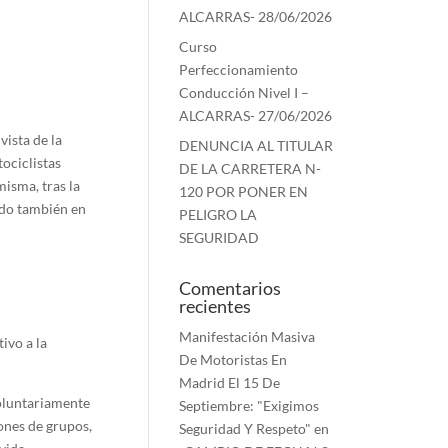
ALCARRAS- 28/06/2026
Curso
Perfeccionamiento
Conducción Nivel I –
ALCARRAS- 27/06/2026
vista de la
DENUNCIA AL TITULAR
ociclistas
DE LA CARRETERA N-
isma, tras la
120 POR PONER EN
ndo también en
PELIGRO LA
SEGURIDAD
Comentarios
recientes
Manifestación Masiva
ivo a la
De Motoristas En
Madrid El 15 De
voluntariamente
Septiembre: "Exigimos
ones de grupos,
Seguridad Y Respeto"
en