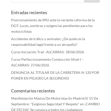
Entradas recientes
Posicionamiento de IMU ante la reciente reforma de la
DGT: Luces, sombras y exigencias pendientes para los
motociclistas
Accidentes de tráfico y animales: ¿De quién es la
responsabilidad legal frente a un atropello?
Curso Iniciación Trail -ALCARRAS- 28/06/2026
Curso Perfeccionamiento Conducción Nivel I –
ALCARRAS- 27/06/2026
DENUNCIA AL TITULAR DE LA CARRETERA N-120 POR
PONER EN PELIGRO LA SEGURIDAD
Comentarios recientes
Manifestación Masiva De Motoristas En Madrid El 15 De
Septiembre: "Exigimos Seguridad Y Respeto"
en
¡CAMBIO
DE FECHA! Se convoca a todos los ciudadanos