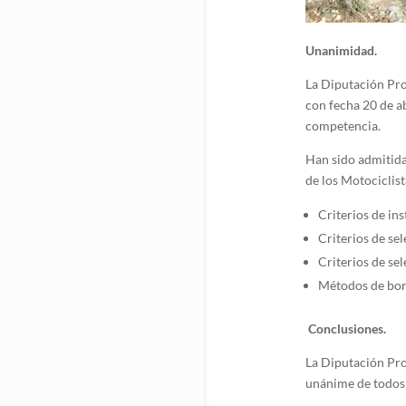
Unanimidad.
La Diputación Pro
con fecha 20 de ab
competencia.
Han sido admitida
de los Motociclista
Criterios de ins
Criterios de sel
Criterios de sel
Métodos de borr
Conclusiones.
La Diputación Prov
unánime de todos 