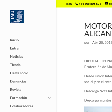
IMU
+34 605 806 676
se
MOTORI
ALICAN
Inicio
por
|
Abr 25, 201
Entrar
Noticias
DIPUTACION PROVI
Tienda
Protección de Mot
Hazte socio
Desde Unión Inter
Denuncias
social y en el en
Revista
Descarga Nota In
Formación
Descarga asuntos 
Colaboradores