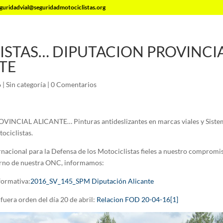
guridadvial@seguridadmotociclistas.org
STAS… DIPUTACION PROVINCI
TE
6
|
Sin categoría
|
0 Comentarios
NCIAL ALICANTE… Pinturas antideslizantes en marcas viales y Siste
ociclistas.
nacional para la Defensa de los Motociclistas fieles a nuestro compromi
torno de nuestra ONC, informamos:
formativa:
2016_SV_145_SPM Diputación Alicante
fuera orden del día 20 de abril:
Relacion FOD 20-04-16[1]