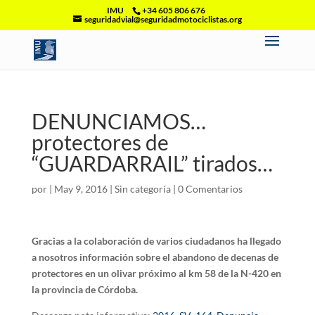
IMU
+34 605 806 676
seguridadvial@seguridadmotociclistas.org
DENUNCIAMOS…
protectores de
“GUARDARRAIL” tirados…
por
|
May 9, 2016
|
Sin categoría
|
0 Comentarios
Gracias a la colaboración de varios ciudadanos ha llegado
a nosotros información sobre el abandono de decenas de
protectores en un olivar próximo al km 58 de la N-420 en
la provincia de Córdoba.