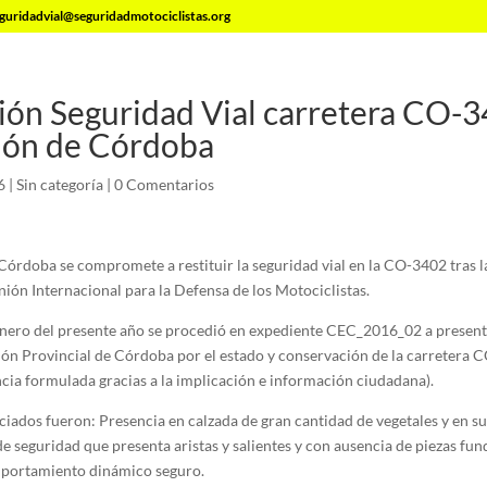
guridadvial@seguridadmotociclistas.org
ión Seguridad Vial carretera CO-
ión de Córdoba
6
|
Sin categoría
|
0 Comentarios
Córdoba se compromete a restituir la seguridad vial en la CO-3402 tras 
nión Internacional para la Defensa de los Motociclistas.
nero del presente año se procedió en expediente CEC_2016_02 a presen
ión Provincial de Córdoba por el estado y conservación de la carretera 
ncia formulada gracias a la implicación e información ciudadana).
iados fueron: Presencia en calzada de gran cantidad de vegetales y en s
de seguridad que presenta aristas y salientes y con ausencia de piezas fu
mportamiento dinámico seguro.