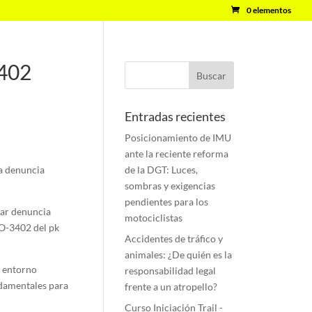
0 elementos
3402
Entradas recientes
Posicionamiento de IMU
ante la reciente reforma
la denuncia
de la DGT: Luces,
sombras y exigencias
pendientes para los
tar denuncia
motociclistas
CO-3402 del pk
Accidentes de tráfico y
animales: ¿De quién es la
u entorno
responsabilidad legal
ndamentales para
frente a un atropello?
Curso Iniciación Trail -