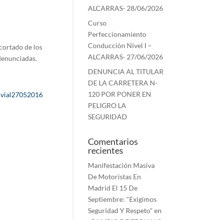
ALCARRAS- 28/06/2026
Curso
Perfeccionamiento
Conducción Nivel I –
cortado de los
ALCARRAS- 27/06/2026
 denunciadas.
DENUNCIA AL TITULAR
DE LA CARRETERA N-
120 POR PONER EN
 vial27052016
PELIGRO LA
SEGURIDAD
Comentarios
recientes
Manifestación Masiva
De Motoristas En
Madrid El 15 De
Septiembre: "Exigimos
Seguridad Y Respeto"
en