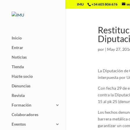
IMU
+34 605 806 676
se
Restituc
Diputac
Inicio
Entrar
por
|
May 27, 201
Noticias
Tienda
La Diputación de 
Hazte socio
interpuesta por U
Denuncias
Con fecha 29 de e
contra la Diputac
Revista
15 al pk 25 (denu
Formación
Los hechos denunc
Colaboradores
barrera metálica 
Eventos
garantizar un co