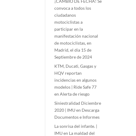
¡CAMBIO DE FECHA! Se
convoca a todos los
ciudadanos
motociclistas a
participar en la
manifestación nacional
de motociclistas, en
Madrid, el día 15 de
Septiembre de 2024
KTM, Ducati, Gasgas y
HQV reportan
incidencias en algunos
modelos | Ride Safe 77
en
Alerta de riesgo
Siniestralidad Diciembre
2020 | IMU
en
Descarga
Documentos e Informes
La sonrisa del infante. |
IMU
en
La maldad del