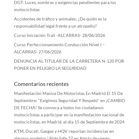
DGT: Luces, sombras y exigencias pendientes para los
motociclistas
Accidentes de tráfico y animales: ¿De quién es la
responsabilidad legal frente a un atropello?
Curso Iniciación Trail -ALCARRAS- 28/06/2026
Curso Perfeccionamiento Conducción Nivel I –
ALCARRAS- 27/06/2026
DENUNCIA AL TITULAR DE LA CARRETERA N-120 POR
PONER EN PELIGRO LA SEGURIDAD
Comentarios recientes
Manifestación Masiva De Motoristas En Madrid El 15 De
Septiembre: "Exigimos Seguridad Y Respeto"
en
¡CAMBIO
DE FECHA! Se convoca a todos los ciudadanos
motociclistas a participar en la manifestación nacional de
motociclistas, en Madrid, el día 15 de Septiembre de 2024
KTM, Ducati, Gasgas y HQV reportan incidencias en
algunos modelos | Ride Safe 77
en
Alerta de riesgo