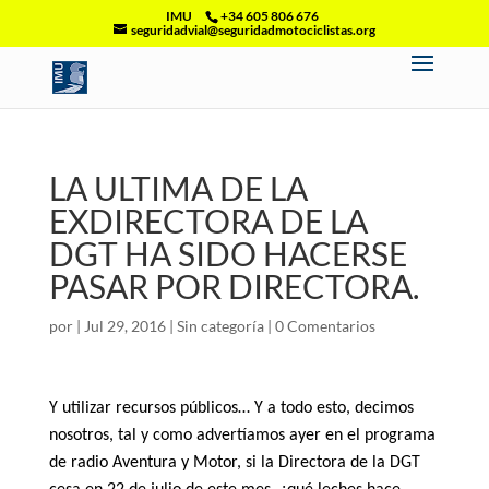
IMU
+34 605 806 676
seguridadvial@seguridadmotociclistas.org
LA ULTIMA DE LA
EXDIRECTORA DE LA
DGT HA SIDO HACERSE
PASAR POR DIRECTORA.
por
|
Jul 29, 2016
|
Sin categoría
|
0 Comentarios
Y utilizar recursos públicos… Y a todo esto, decimos
nosotros, tal y como advertíamos ayer en el programa
de radio Aventura y Motor, si la Directora de la DGT