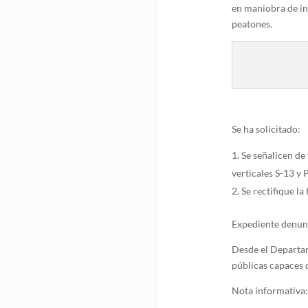
en maniobra de in
peatones.
Se ha solicitado:
Se señalicen de 
verticales S-13 y 
Se rectifique l
Expediente denu
Desde el Departam
públicas capaces 
Nota informativa: