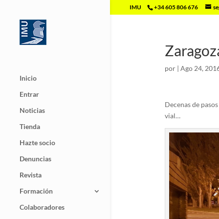
IMU
+34 605 806 676
se
Zaragoza
por
|
Ago 24, 201
Inicio
Entrar
Decenas de pasos 
Noticias
vial…
Tienda
Hazte socio
Denuncias
Revista
Formación
Colaboradores