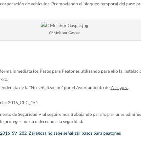
corporación de vehículos. Promoviendo el bloqueo temporal del paso pri
C/ Melchor Gaspar
forma inmediata los Pasos para Peatones utilizando para ello la instalaci
P-20.
a tendencia de la “No señalización” por el Ayuntamiento de
Zaragoza
.
ncia: 2016_CEC_151
ento de Seguridad Vial seguiremos trabajando para lograr unas adminis
de proteger nuestro derecho a la seguridad.
2016_SV_282_Zaragoza no sabe señalizar pasos para peatones