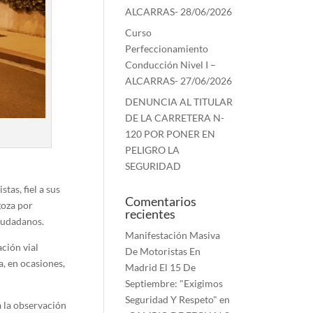
ALCARRAS- 28/06/2026
Curso
Perfeccionamiento
Conducción Nivel I –
ALCARRAS- 27/06/2026
DENUNCIA AL TITULAR
DE LA CARRETERA N-
120 POR PONER EN
PELIGRO LA
SEGURIDAD
as, fiel a sus
Comentarios
goza por
recientes
ciudadanos.
Manifestación Masiva
ación vial
De Motoristas En
, en ocasiones,
Madrid El 15 De
Septiembre: "Exigimos
Seguridad Y Respeto"
en
a la observación