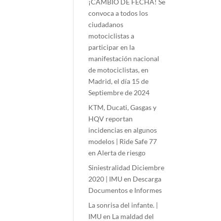
¡CAMBIO DE FECHA! Se
convoca a todos los
ciudadanos
motociclistas a
participar en la
manifestación nacional
de motociclistas, en
Madrid, el día 15 de
Septiembre de 2024
KTM, Ducati, Gasgas y
HQV reportan
incidencias en algunos
modelos | Ride Safe 77
en
Alerta de riesgo
Siniestralidad Diciembre
2020 | IMU
en
Descarga
Documentos e Informes
La sonrisa del infante. |
IMU
en
La maldad del