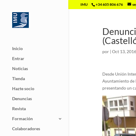
IMU
+34 605 806 676
se
Denunci
(Castell
Inicio
por
|
Oct 13, 201
Entrar
Noticias
Desde Unión Inter
Tienda
Ayuntamiento de Be
presentando un cam
Hazte socio
Denuncias
Revista
Formación
Colaboradores