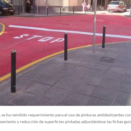
, se ha remitido requerimiento para el uso de pinturas antideslizantes c
ozamiento y reducción de superficies pintadas adjuntándose las fichas guí