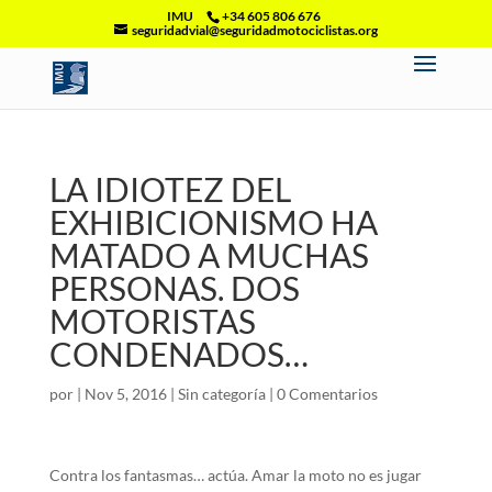
IMU
+34 605 806 676
seguridadvial@seguridadmotociclistas.org
LA IDIOTEZ DEL
EXHIBICIONISMO HA
MATADO A MUCHAS
PERSONAS. DOS
MOTORISTAS
CONDENADOS…
por
|
Nov 5, 2016
|
Sin categoría
|
0 Comentarios
Contra los fantasmas… actúa. Amar la moto no es jugar