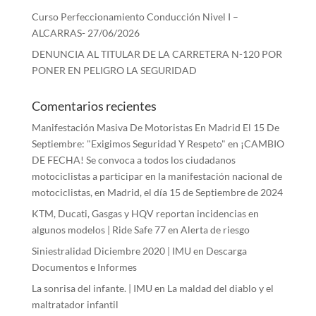
Curso Perfeccionamiento Conducción Nivel I –
ALCARRAS- 27/06/2026
DENUNCIA AL TITULAR DE LA CARRETERA N-120 POR
PONER EN PELIGRO LA SEGURIDAD
Comentarios recientes
Manifestación Masiva De Motoristas En Madrid El 15 De
Septiembre: "Exigimos Seguridad Y Respeto"
en
¡CAMBIO
DE FECHA! Se convoca a todos los ciudadanos
motociclistas a participar en la manifestación nacional de
motociclistas, en Madrid, el día 15 de Septiembre de 2024
KTM, Ducati, Gasgas y HQV reportan incidencias en
algunos modelos | Ride Safe 77
en
Alerta de riesgo
Siniestralidad Diciembre 2020 | IMU
en
Descarga
Documentos e Informes
La sonrisa del infante. | IMU
en
La maldad del diablo y el
maltratador infantil