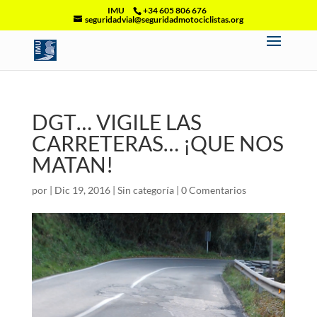
IMU
+34 605 806 676
seguridadvial@seguridadmotociclistas.org
DGT… VIGILE LAS
CARRETERAS… ¡QUE NOS
MATAN!
por
|
Dic 19, 2016
|
Sin categoría
|
0 Comentarios