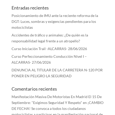
Entradas recientes
Posicionamiento de IMU ante la reciente reforma de la
DGT: Luces, sombras y exigencias pendientes para los
motociclistas
Accidentes de tráfico y animales: ¿De quién es la
responsabilidad legal frente a un atropello?
Curso Iniciación Trail -ALCARRAS- 28/06/2026
Curso Perfeccionamiento Conducción Nivel I –
ALCARRAS- 27/06/2026
DENUNCIA AL TITULAR DE LA CARRETERA N-120 POR
PONER EN PELIGRO LA SEGURIDAD
Comentarios recientes
Manifestación Masiva De Motoristas En Madrid El 15 De
Septiembre: "Exigimos Seguridad Y Respeto"
en
¡CAMBIO
DE FECHA! Se convoca a todos los ciudadanos
motociclistas a participar en la manifestación nacional de