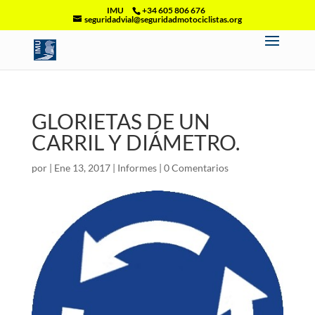
IMU
+34 605 806 676
seguridadvial@seguridadmotociclistas.org
GLORIETAS DE UN
CARRIL Y DIÁMETRO.
por
|
Ene 13, 2017
|
Informes
|
0 Comentarios