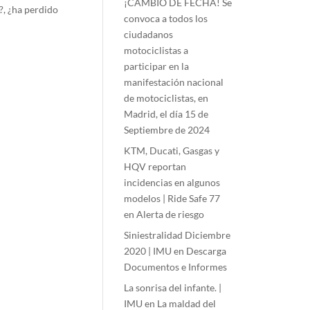
¡CAMBIO DE FECHA! Se
?, ¿ha perdido
convoca a todos los
ciudadanos
motociclistas a
participar en la
manifestación nacional
de motociclistas, en
Madrid, el día 15 de
Septiembre de 2024
KTM, Ducati, Gasgas y
HQV reportan
incidencias en algunos
modelos | Ride Safe 77
en
Alerta de riesgo
Siniestralidad Diciembre
2020 | IMU
en
Descarga
Documentos e Informes
La sonrisa del infante. |
IMU
en
La maldad del