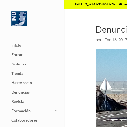
IMU
+34 605 806 676
se
Denuncia
por
|
Ene 16, 201
Inicio
Entrar
Noticias
Tienda
Hazte socio
Denuncias
Revista
Formación
Colaboradores