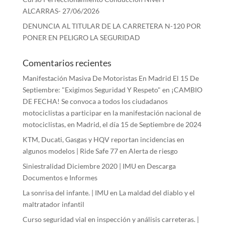
ALCARRAS- 27/06/2026
DENUNCIA AL TITULAR DE LA CARRETERA N-120 POR
PONER EN PELIGRO LA SEGURIDAD
Comentarios recientes
Manifestación Masiva De Motoristas En Madrid El 15 De
Septiembre: "Exigimos Seguridad Y Respeto"
en
¡CAMBIO
DE FECHA! Se convoca a todos los ciudadanos
motociclistas a participar en la manifestación nacional de
motociclistas, en Madrid, el día 15 de Septiembre de 2024
KTM, Ducati, Gasgas y HQV reportan incidencias en
algunos modelos | Ride Safe 77
en
Alerta de riesgo
Siniestralidad Diciembre 2020 | IMU
en
Descarga
Documentos e Informes
La sonrisa del infante. | IMU
en
La maldad del diablo y el
maltratador infantil
Curso seguridad vial en inspección y análisis carreteras. |