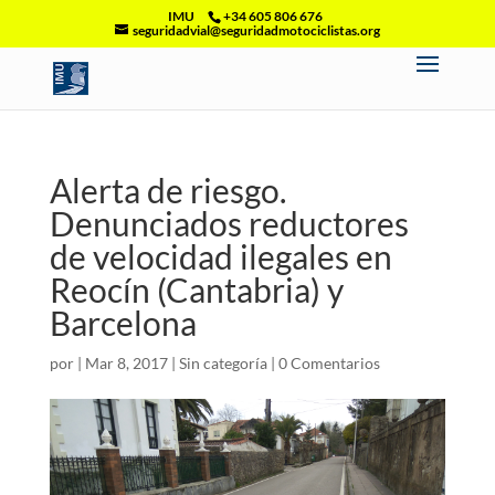
IMU
+34 605 806 676
seguridadvial@seguridadmotociclistas.org
Alerta de riesgo.
Denunciados reductores
de velocidad ilegales en
Reocín (Cantabria) y
Barcelona
por
|
Mar 8, 2017
|
Sin categoría
|
0 Comentarios