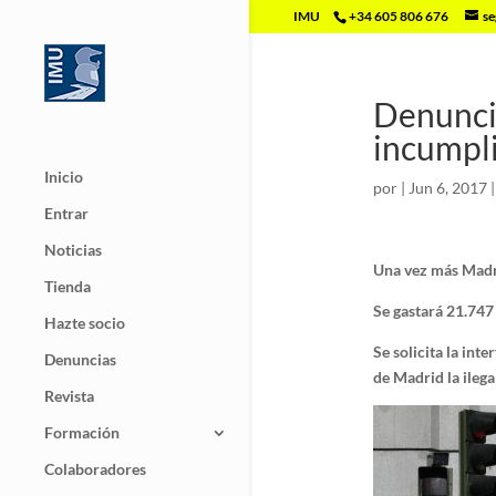
IMU
+34 605 806 676
se
Denunci
incumpli
Inicio
por
|
Jun 6, 2017
Entrar
Noticias
Una vez más Madrid
Tienda
Se gastará 21.747
Hazte socio
Se solicita la int
Denuncias
de Madrid la ilega
Revista
Formación
Colaboradores