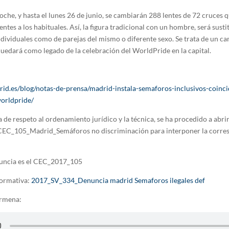
oche, y hasta el lunes 26 de junio, se cambiarán 288 lentes de 72 cruces
ntes a los habituales. Así, la figura tradicional con un hombre, será susti
individuales como de parejas del mismo o diferente sexo. Se trata de un c
edará como legado de la celebración del WorldPride en la capital.
drid.es/blog/notas-de-prensa/madrid-instala-semaforos-inclusivos-coinc
worldpride/
 de respeto al ordenamiento jurídico y la técnica, se ha procedido a abri
CEC_105_Madrid_Semáforos no discriminación para interponer la corre
nuncia es el CEC_2017_105
formativa:
2017_SV_334_Denuncia madrid Semaforos ilegales def
armena: