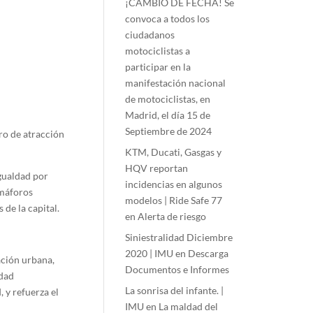
¡CAMBIO DE FECHA! Se
convoca a todos los
ciudadanos
motociclistas a
participar en la
manifestación nacional
de motociclistas, en
Madrid, el día 15 de
Septiembre de 2024
ro de atracción
KTM, Ducati, Gasgas y
HQV reportan
gualdad por
incidencias en algunos
emáforos
modelos | Ride Safe 77
 de la capital.
en
Alerta de riesgo
Siniestralidad Diciembre
2020 | IMU
en
Descarga
ación urbana,
Documentos e Informes
edad
La sonrisa del infante. |
 y refuerza el
IMU
en
La maldad del