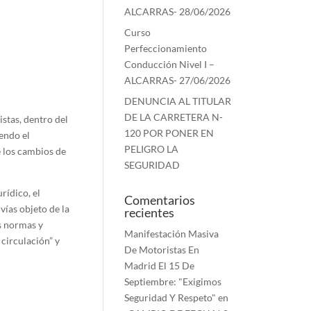
ALCARRAS- 28/06/2026
Curso
Perfeccionamiento
Conducción Nivel I –
ALCARRAS- 27/06/2026
DENUNCIA AL TITULAR
DE LA CARRETERA N-
stas, dentro del
120 POR PONER EN
endo el
PELIGRO LA
e los cambios de
SEGURIDAD
rídico, el
Comentarios
vías objeto de la
recientes
as normas y
Manifestación Masiva
 circulación” y
De Motoristas En
Madrid El 15 De
Septiembre: "Exigimos
Seguridad Y Respeto"
en