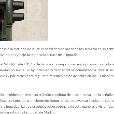
ese a la claridad de la ley, Madrid decide hacer de los semáforos un cent
nventados y bajo la temeraria escusa de la igualdad.
el WorldPride 2017, y dentro de su compromiso en la promoción de la i
rientación sexual, el Ayuntamiento de Madrid ha comenzado a instalar s
arios y paritarios para regular diferentes pasos de cebra en los 21 distritos
do elegidos por tener un tránsito continuo de peatones, ya que la señaliz
isual, se considera un elemento importante para avanzar hacia una soci
a igualdad. La nueva señalización potencia de esta manera la visibilidad,
s derechos de la ciudad de Madrid.