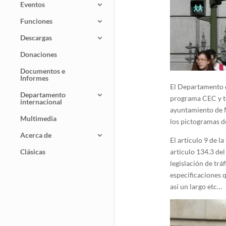
Eventos
Funciones
Descargas
Donaciones
Documentos e
Informes
El Departamento d
Departamento
programa CEC y te
internacional
ayuntamiento de M
Multimedia
los pictogramas d
Acerca de
El artículo 9 de l
Clásicas
artículo 134.3 del
legislación de trá
especificaciones q
así un largo etc…