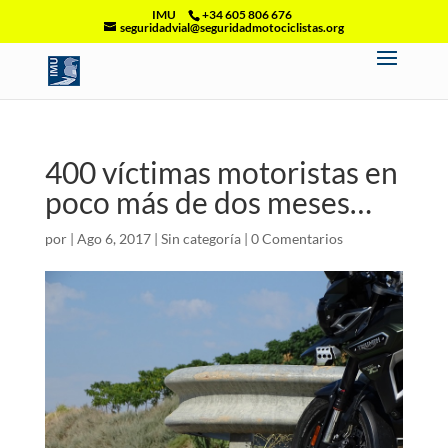
IMU
+34 605 806 676
seguridadvial@seguridadmotociclistas.org
400 víctimas motoristas en
poco más de dos meses…
por
|
Ago 6, 2017
|
Sin categoría
|
0 Comentarios