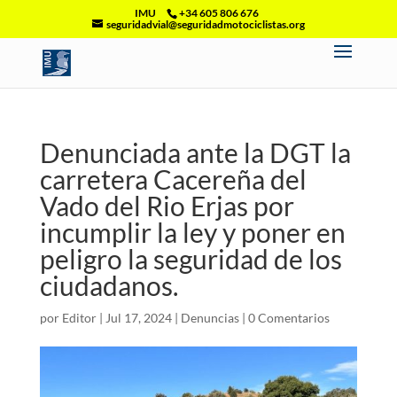
IMU
+34 605 806 676
seguridadvial@seguridadmotociclistas.org
Denunciada ante la DGT la
carretera Cacereña del
Vado del Rio Erjas por
incumplir la ley y poner en
peligro la seguridad de los
ciudadanos.
por
Editor
|
Jul 17, 2024
|
Denuncias
|
0 Comentarios