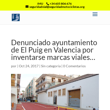
IMU
+34 605 806 676
seguridadvial@seguridadmotociclistas.org
Denunciado ayuntamiento
de El Puig en Valencia por
inventarse marcas viales…
por
|
Oct 24, 2017
|
Sin categoría
|
0 Comentarios