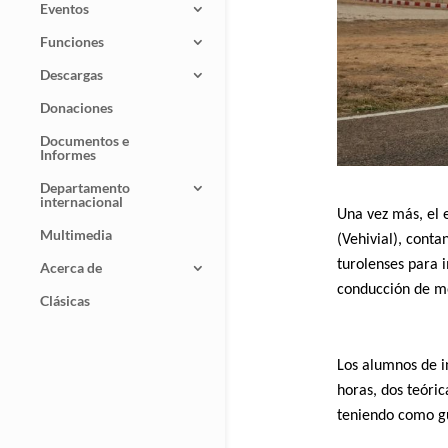
Eventos
Funciones
Descargas
Donaciones
Documentos e
Informes
Departamento
internacional
Una vez más, el 
Multimedia
(Vehivial), cont
turolenses para i
Acerca de
conducción de mo
Clásicas
Los alumnos de i
horas, dos teóric
teniendo como gu