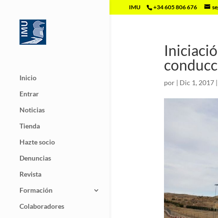
IMU
+34 605 806 676
se
Iniciació
conducc
Inicio
por
|
Dic 1, 2017
Entrar
Noticias
Tienda
Hazte socio
Denuncias
Revista
Formación
Colaboradores