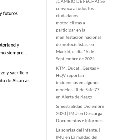
¡CAMBIO DE FECHA! Se
convoca a todos los
y futuros
ciudadanos
motociclistas a
participar en la
manifestación nacional
de motociclistas, en
torland y
Madrid, el día 15 de
como siempre…
Septiembre de 2024
KTM, Ducati, Gasgas y
o y sacrificio
HQV reportan
to de Alcarrás
incidencias en algunos
modelos | Ride Safe 77
en
Alerta de riesgo
Siniestralidad Diciembre
2020 | IMU
en
Descarga
Documentos e Informes
La sonrisa del infante. |
IMU
en
La maldad del