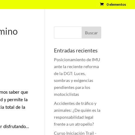
0 elementos
amino
Entradas recientes
Posicionamiento de IMU
ante la reciente reforma
de la DGT: Luces,
sombras y exigencias
pendientes para los
emos saber que
motociclistas
d y permite la
Accidentes de tráfico y
ia total de la
animales: ¿De quién es la
responsabilidad legal
frente a un atropello?
ir disfrutando…
Curso Iniciación Trail -