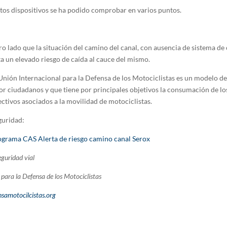
stos dispositivos se ha podido comprobar en varios puntos.
ro lado que la situación del camino del canal, con ausencia de sistema de
a un elevado riesgo de caída al cauce del mismo.
ión Internacional para la Defensa de los Motociclistas es un modelo d
por ciudadanos y que tiene por principales objetivos la consumación de l
ectivos asociados a la movilidad de motociclistas.
guridad:
rama CAS Alerta de riesgo camino canal Serox
guridad vial
para la Defensa de los Motociclistas
samotocilcistas.org