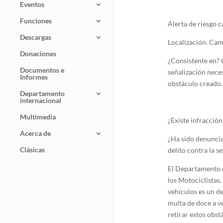
Eventos
Funciones
Alerta de riesgo 
Descargas
Localización. Cam
Donaciones
¿Consistente en? C
Documentos e
señalización neces
Informes
obstáculo creado.
Departamento
internacional
Multimedia
¿Existe infracción 
Acerca de
¿Ha sido denuncia
Clásicas
delito contra la 
El Departamento d
los Motociclistas,
vehículos es un de
multa de doce a v
retirar estos obst