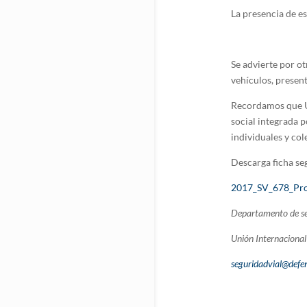
La presencia de e
Se advierte por ot
vehículos, present
Recordamos que Un
social integrada 
individuales y col
Descarga ficha se
2017_SV_678_Prog
Departamento de se
Unión Internacional 
seguridadvial@defen