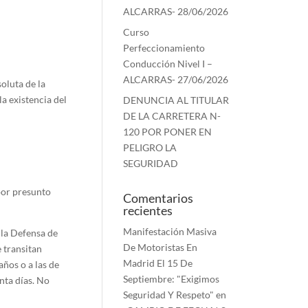
ALCARRAS- 28/06/2026
Curso
Perfeccionamiento
Conducción Nivel I –
ALCARRAS- 27/06/2026
oluta de la
a existencia del
DENUNCIA AL TITULAR
DE LA CARRETERA N-
120 POR PONER EN
PELIGRO LA
SEGURIDAD
por presunto
Comentarios
recientes
Manifestación Masiva
 la Defensa de
De Motoristas En
e transitan
Madrid El 15 De
años o a las de
Septiembre: "Exigimos
nta días. No
Seguridad Y Respeto"
en