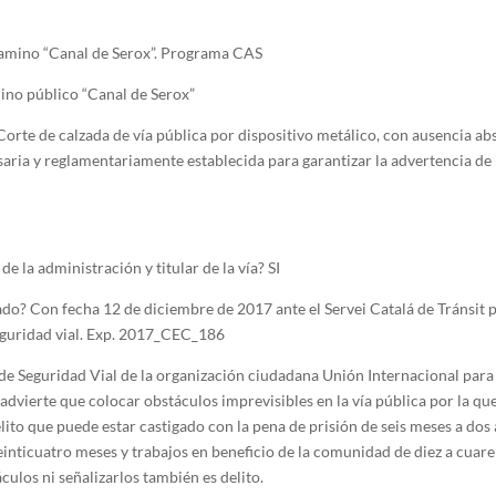
camino “Canal de Serox”. Programa CAS
ino público “Canal de Serox”
orte de calzada de vía pública por dispositivo metálico, con ausencia abs
aria y reglamentariamente establecida para garantizar la advertencia de l
de la administración y titular de la vía? SI
do? Con fecha 12 de diciembre de 2017 ante el Servei Catalá de Tránsit 
seguridad vial. Exp. 2017_CEC_186
e Seguridad Vial de la organización ciudadana Unión Internacional para
 advierte que colocar obstáculos imprevisibles en la vía pública por la qu
lito que puede estar castigado con la pena de prisión de seis meses a dos 
einticuatro meses y trabajos en beneficio de la comunidad de diez a cuare
áculos ni señalizarlos también es delito.