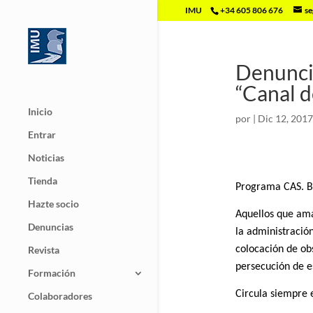
IMU
+34 605 806 676
se
Denuncia
“Canal d
Inicio
por
|
Dic 12, 2017
Entrar
Noticias
Tienda
Programa CAS. B
Hazte socio
Aquellos que ama
Denuncias
la administració
Revista
colocación de obs
persecución de e
Formación
Circula siempre 
Colaboradores