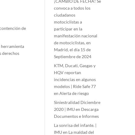
¡CAMBIO DE FECHA! Se
convoca a todos los
ciudadanos
motociclistas a
 contención de
participar en la
manifestación nacional
de motociclistas, en
e herramienta
Madrid, el día 15 de
os derechos
Septiembre de 2024
KTM, Ducati, Gasgas y
HQV reportan
incidencias en algunos
modelos | Ride Safe 77
en
Alerta de riesgo
Siniestralidad Diciembre
2020 | IMU
en
Descarga
Documentos e Informes
La sonrisa del infante. |
IMU
en
La maldad del