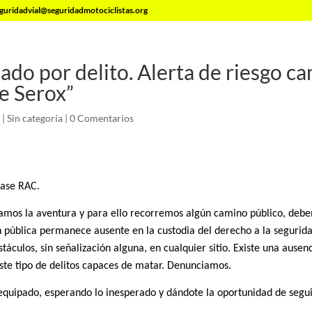
guridadvial@seguridadmotociclistas.org
do por delito. Alerta de riesgo c
e Serox”
|
Sin categoría
|
0 Comentarios
ase RAC.
mos la aventura y para ello recorremos algún camino público, deb
n pública permanece ausente en la custodia del derecho a la segurida
táculos, sin señalización alguna, en cualquier sitio. Existe una ausenc
ste tipo de delitos capaces de matar. Denunciamos.
equipado, esperando lo inesperado y dándote la oportunidad de segu