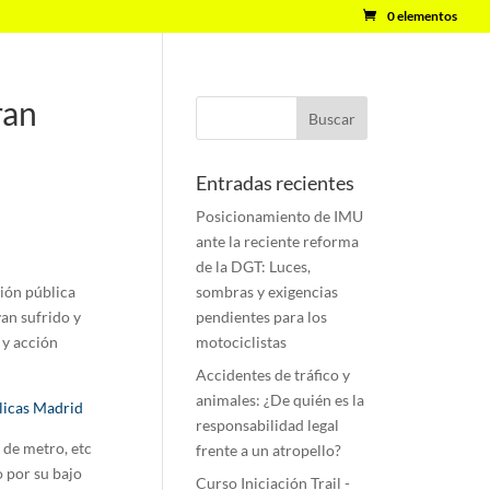
0 elementos
ran
Entradas recientes
Posicionamiento de IMU
ante la reciente reforma
de la DGT: Luces,
ción pública
sombras y exigencias
an sufrido y
pendientes para los
 y acción
motociclistas
Accidentes de tráfico y
animales: ¿De quién es la
licas Madrid
responsabilidad legal
 de metro, etc
frente a un atropello?
 por su bajo
Curso Iniciación Trail -