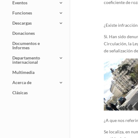
coeficiente de ro
Eventos
Funciones
Descargas
¿Existe infracción
Donaciones
Si. Han sido denu
Documentos e
Circulación, la Le
Informes
de señalización de
Departamento
internacional
Multimedia
Acerca de
Clásicas
¿A que nos refer
Se localiza, en nu