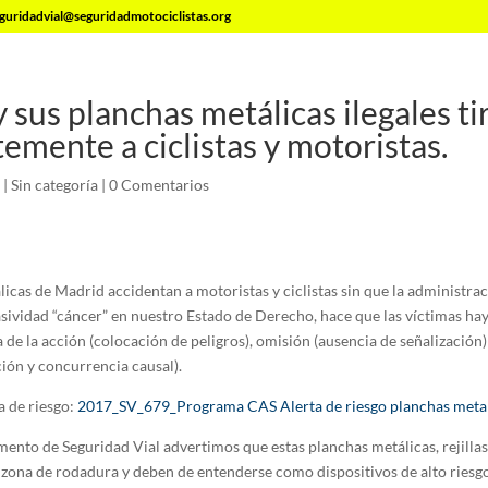
guridadvial@seguridadmotociclistas.org
 sus planchas metálicas ilegales ti
emente a ciclistas y motoristas.
|
Sin categoría
|
0 Comentarios
icas de Madrid accidentan a motoristas y ciclistas sin que la administra
asividad “cáncer” en nuestro Estado de Derecho, hace que las víctimas hay
ia de la acción (colocación de peligros), omisión (ausencia de señalización)
ción y concurrencia causal).
ta de riesgo:
2017_SV_679_Programa CAS Alerta de riesgo planchas meta
ento de Seguridad Vial advertimos que estas planchas metálicas, rejillas
 zona de rodadura y deben de entenderse como dispositivos de alto riesgo