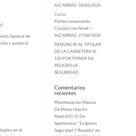
ALCARRAS- 28/06/2026
Curso
Perfeccionamiento
s?
Conducción Nivel I –
ALCARRAS- 27/06/2026
mento General de
ación y ausencia
DENUNCIA AL TITULAR
DE LA CARRETERA N-
120 POR PONER EN
PELIGRO LA
SEGURIDAD
Comentarios
recientes
Manifestación Masiva
De Motoristas En
Madrid El 15 De
Septiembre: "Exigimos
lzada y en el
Seguridad Y Respeto"
en