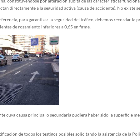
ha, constituyéndose por alteración súbita de las características funcional
tan directamente a la seguridad activa (causa de accidente). No existe se
erencia, para garantizar la seguridad del tráfico, debemos recordar la p
ientes de rozamiento inferiores a 0,65 en firme.
te cuya causa principal o secundaria pudiera haber sido la superficie met
ificación de todos los testigos posibles solicitando la asistencia de la Poli