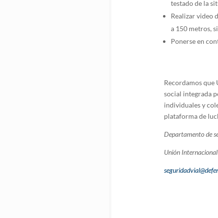
testado de la si
Realizar video 
a 150 metros, s
Ponerse en cont
Recordamos que Un
social integrada 
individuales y col
plataforma de luc
Departamento de se
Unión Internacional 
seguridadvial@defen