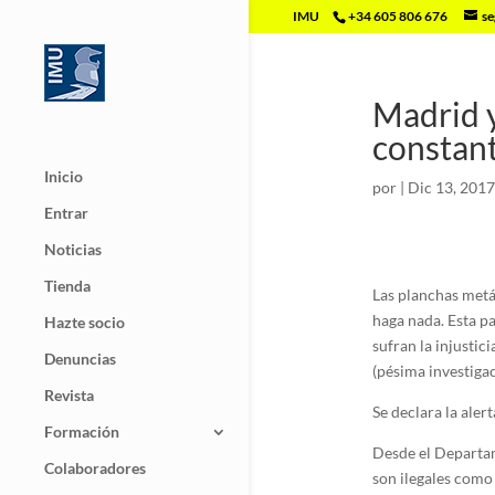
IMU
+34 605 806 676
se
Madrid y
constant
Inicio
por
|
Dic 13, 2017
Entrar
Noticias
Tienda
Las planchas metál
haga nada. Esta p
Hazte socio
sufran la injustic
Denuncias
(pésima investiga
Revista
Se declara la aler
Formación
Desde el Departam
Colaboradores
son ilegales como