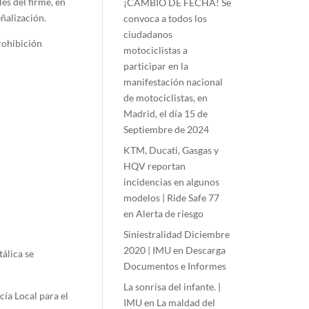
es del firme, en
¡CAMBIO DE FECHA! Se
ñalización.
convoca a todos los
ciudadanos
rohibición
motociclistas a
participar en la
manifestación nacional
de motociclistas, en
Madrid, el día 15 de
Septiembre de 2024
KTM, Ducati, Gasgas y
HQV reportan
incidencias en algunos
modelos | Ride Safe 77
en
Alerta de riesgo
Siniestralidad Diciembre
2020 | IMU
en
Descarga
álica se
Documentos e Informes
La sonrisa del infante. |
cía Local para el
IMU
en
La maldad del