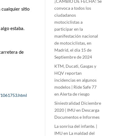
¡CAMBIO DE FECHA! Se
convoca a todos los
cualquier sitio
ciudadanos
motociclistas a
participar en la
 algo estaba.
manifestación nacional
de motociclistas, en
Madrid, el día 15 de
 carretera de
Septiembre de 2024
KTM, Ducati, Gasgas y
HQV reportan
incidencias en algunos
modelos | Ride Safe 77
en
Alerta de riesgo
a/1061753.html
Siniestralidad Diciembre
2020 | IMU
en
Descarga
Documentos e Informes
La sonrisa del infante. |
IMU
en
La maldad del