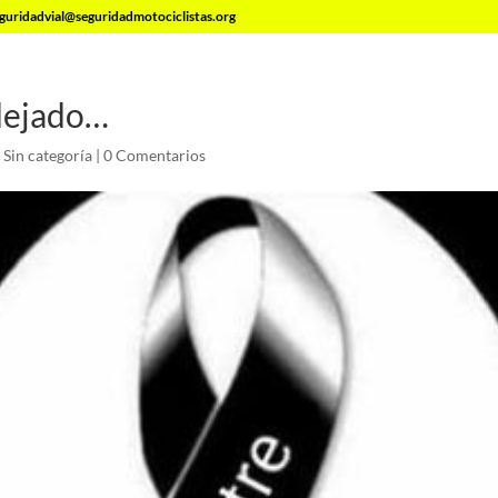
guridadvial@seguridadmotociclistas.org
dejado…
|
Sin categoría
|
0 Comentarios