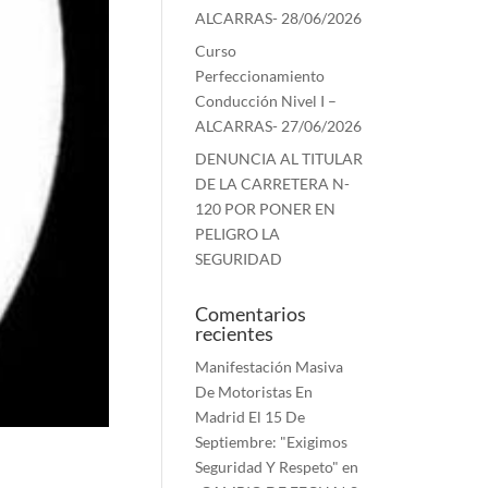
ALCARRAS- 28/06/2026
Curso
Perfeccionamiento
Conducción Nivel I –
ALCARRAS- 27/06/2026
DENUNCIA AL TITULAR
DE LA CARRETERA N-
120 POR PONER EN
PELIGRO LA
SEGURIDAD
Comentarios
recientes
Manifestación Masiva
De Motoristas En
Madrid El 15 De
Septiembre: "Exigimos
Seguridad Y Respeto"
en