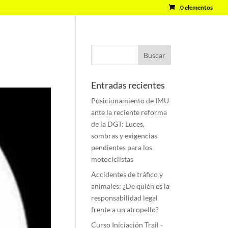
0 elementos
Entradas recientes
Posicionamiento de IMU
ante la reciente reforma
de la DGT: Luces,
sombras y exigencias
pendientes para los
motociclistas
Accidentes de tráfico y
animales: ¿De quién es la
responsabilidad legal
frente a un atropello?
Curso Iniciación Trail -