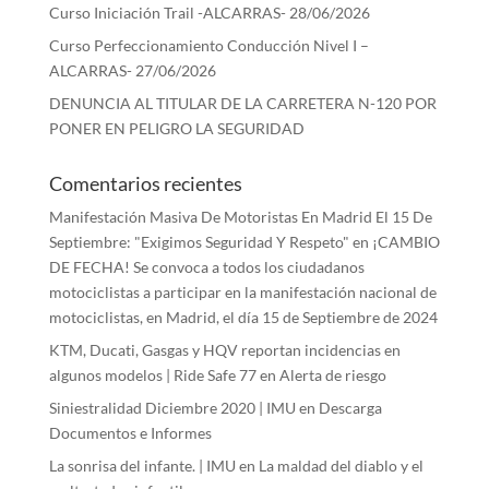
Curso Iniciación Trail -ALCARRAS- 28/06/2026
Curso Perfeccionamiento Conducción Nivel I –
ALCARRAS- 27/06/2026
DENUNCIA AL TITULAR DE LA CARRETERA N-120 POR
PONER EN PELIGRO LA SEGURIDAD
Comentarios recientes
Manifestación Masiva De Motoristas En Madrid El 15 De
Septiembre: "Exigimos Seguridad Y Respeto"
en
¡CAMBIO
DE FECHA! Se convoca a todos los ciudadanos
motociclistas a participar en la manifestación nacional de
motociclistas, en Madrid, el día 15 de Septiembre de 2024
KTM, Ducati, Gasgas y HQV reportan incidencias en
algunos modelos | Ride Safe 77
en
Alerta de riesgo
Siniestralidad Diciembre 2020 | IMU
en
Descarga
Documentos e Informes
La sonrisa del infante. | IMU
en
La maldad del diablo y el