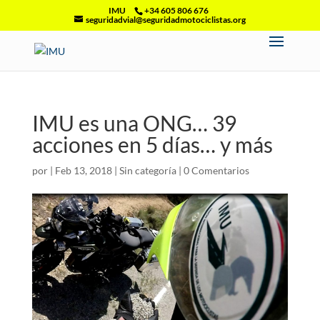
IMU
+34 605 806 676
seguridadvial@seguridadmotociclistas.org
IMU es una ONG… 39
acciones en 5 días… y más
por
|
Feb 13, 2018
|
Sin categoría
|
0 Comentarios