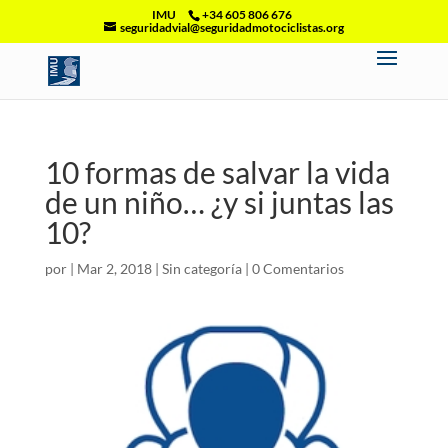
IMU
+34 605 806 676
seguridadvial@seguridadmotociclistas.org
10 formas de salvar la vida
de un niño… ¿y si juntas las
10?
por
|
Mar 2, 2018
|
Sin categoría
|
0 Comentarios