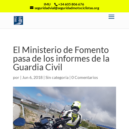
IMU
+34 605 806 676
seguridadvial@seguridadmotociclistas.org
El Ministerio de Fomento
pasa de los informes de la
Guardia Civil
por
|
Jun 6, 2018
|
Sin categoría
|
0 Comentarios