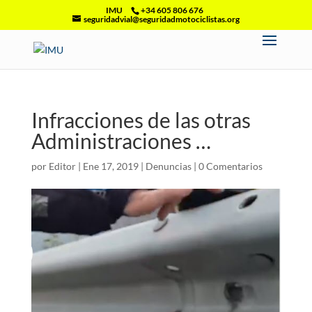
IMU
+34 605 806 676
seguridadvial@seguridadmotociclistas.org
Infracciones de las otras
Administraciones …
por
Editor
|
Ene 17, 2019
|
Denuncias
|
0 Comentarios