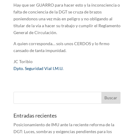
Hay que ser GUARRO para hacer esto y la ínconsciencia o
falta de conciencia de la DGT se cruza de brazos
poniendonos una vez más en peligro y no obligando al
titular de la vía a hacer su trabajo y cumplir el Reglamento
General de Circulación.
A quien corresponda… sois unos CERDOS y lo firmo
cansado de tanta impunidad.
JC Toribio
Dpto. Seguridad Vial I.M.U.
Entradas recientes
Posicionamiento de IMU ante la reciente reforma de la
DGT: Luces, sombras y exigencias pendientes para los