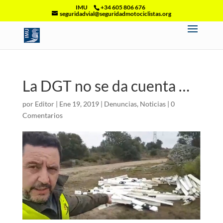
IMU
+34 605 806 676
seguridadvial@seguridadmotociclistas.org
La DGT no se da cuenta …
por
Editor
|
Ene 19, 2019
|
Denuncias
,
Noticias
|
0
Comentarios