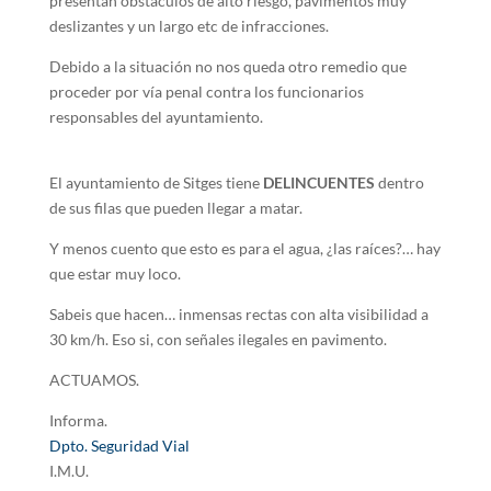
presentan obstáculos de alto riesgo, pavimentos muy
deslizantes y un largo etc de infracciones.
Debido a la situación no nos queda otro remedio que
proceder por vía penal contra los funcionarios
responsables del ayuntamiento.
El ayuntamiento de Sitges tiene
DELINCUENTES
dentro
de sus filas que pueden llegar a matar.
Y menos cuento que esto es para el agua, ¿las raíces?… hay
que estar muy loco.
Sabeis que hacen… inmensas rectas con alta visibilidad a
30 km/h. Eso si, con señales ilegales en pavimento.
ACTUAMOS.
Informa.
Dpto. Seguridad Vial
I.M.U.