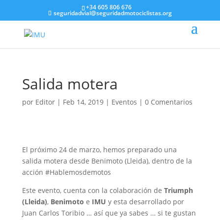
+34 605 806 676
seguridadvial@seguridadmotociclistas.org
Salida motera
por
Editor
|
Feb 14, 2019
|
Eventos
|
0 Comentarios
El próximo 24 de marzo, hemos preparado una
salida motera desde Benimoto (Lleida), dentro de la
acción #Hablemosdemotos
Este evento, cuenta con la colaboración de
Triumph
(Lleida)
,
Benimoto
e
IMU
y esta desarrollado por
Juan Carlos Toribio … así que ya sabes … si te gustan