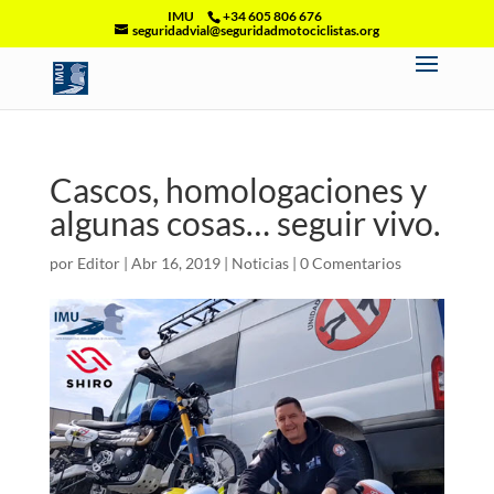
IMU
+34 605 806 676
seguridadvial@seguridadmotociclistas.org
Cascos, homologaciones y
algunas cosas… seguir vivo.
por
Editor
|
Abr 16, 2019
|
Noticias
|
0 Comentarios