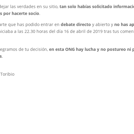
dejar las verdades en su sitio,
tan solo habías solicitado informaci
 por hacerte socio
.
rte que has podido entrar en
debate directo
y abierto y
no has a
iciaba a las 22.30 horas del día 16 de abril de 2019 tras tus coment
legramos de tu decisión,
en esta ONG hay lucha y no postureo ni p
s
.
 Toribio