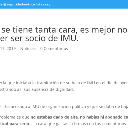
ial@seguridadmotociclistas.org
se tiene tanta cara, es mejor no
er ser socio de IMU.
17, 2019
|
Noticias
|
0 Comentarios
cía que iniciaba la tramitación de su baja de IMU en el día de ayer t
ostrando así sus ausencia de dignidad.
ell ha acusado a IMU de organización política y que se daba de ba
 problema es que
no estabas dado de alta, no habías ni abonado cu
citud para serlo
… la cara que gastas la firmas con tus comentarios.