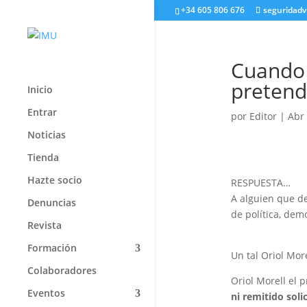
+34 605 806 676
seguridadv
Cuando 
pretend
Inicio
Entrar
por
Editor
|
Abr 
Noticias
Tienda
Hazte socio
RESPUESTA…
A alguien que de
Denuncias
de política, dem
Revista
Formación
Un tal Oriol Mor
Colaboradores
Oriol Morell el
Eventos
ni remitido soli