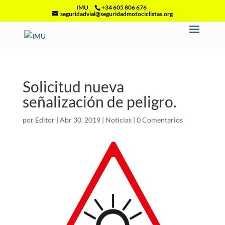
IMU
+34 605 806 676
seguridadvial@seguridadmotociclistas.org
Solicitud nueva
señalización de peligro.
por
Editor
|
Abr 30, 2019
|
Noticias
|
0 Comentarios