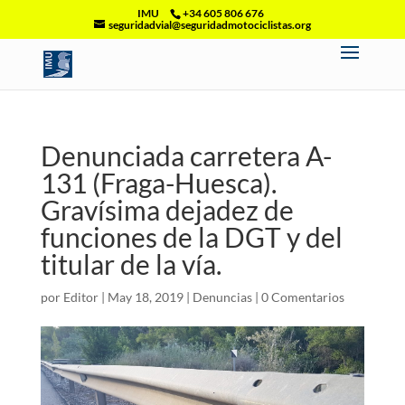
IMU
+34 605 806 676
seguridadvial@seguridadmotociclistas.org
Denunciada carretera A-
131 (Fraga-Huesca).
Gravísima dejadez de
funciones de la DGT y del
titular de la vía.
por
Editor
|
May 18, 2019
|
Denuncias
|
0 Comentarios