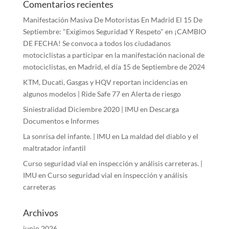
Comentarios recientes
Manifestación Masiva De Motoristas En Madrid El 15 De
Septiembre: "Exigimos Seguridad Y Respeto"
en
¡CAMBIO
DE FECHA! Se convoca a todos los ciudadanos
motociclistas a participar en la manifestación nacional de
motociclistas, en Madrid, el día 15 de Septiembre de 2024
KTM, Ducati, Gasgas y HQV reportan incidencias en
algunos modelos | Ride Safe 77
en
Alerta de riesgo
Siniestralidad Diciembre 2020 | IMU
en
Descarga
Documentos e Informes
La sonrisa del infante. | IMU
en
La maldad del diablo y el
maltratador infantil
Curso seguridad vial en inspección y análisis carreteras. |
IMU
en
Curso seguridad vial en inspección y análisis
carreteras
Archivos
junio 2026