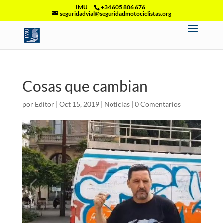
IMU
+34 605 806 676
seguridadvial@seguridadmotociclistas.org
Cosas que cambian
por
Editor
|
Oct 15, 2019
|
Noticias
|
0 Comentarios