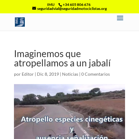
IMU
+34 605 806 676
seguridadvial@seguridadmotociclistas.org
Imaginemos que
atropellamos a un jabalí
por
Editor
|
Dic 8, 2019
|
Noticias
|
0 Comentarios