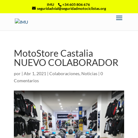
IMU
+34 605 806 676
seguridadvial@seguridadmotociclistas.org
MotoStore Castalia
NUEVO COLABORADOR
por
|
Abr 1, 2021
|
Colaboraciones
,
Noticias
|
0
Comentarios