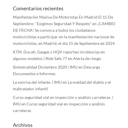
Comentarios recientes
Manifestación Masiva De Motoristas En Madrid El 15 De
Septiembre: "Exigimos Seguridad Y Respeto"
en
¡CAMBIO
DE FECHA! Se convoca a todos los ciudadanos
motociclistas a participar en la manifestación nacional de
motociclistas, en Madrid, el día 15 de Septiembre de 2024
KTM, Ducati, Gasgas y HQV reportan incidencias en
algunos modelos | Ride Safe 77
en
Alerta de riesgo
Siniestralidad Diciembre 2020 | IMU
en
Descarga
Documentos e Informes
La sonrisa del infante. | IMU
en
La maldad del diablo y el
maltratador infantil
Curso seguridad vial en inspección y análisis carreteras. |
IMU
en
Curso seguridad vial en inspección y análisis
carreteras
Archivos