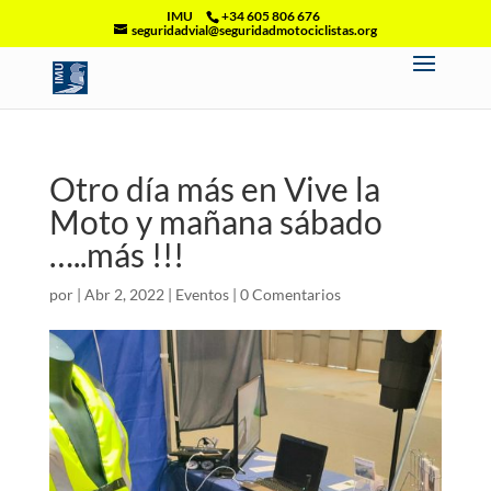
IMU
+34 605 806 676
seguridadvial@seguridadmotociclistas.org
Otro día más en Vive la
Moto y mañana sábado
…..más !!!
por
|
Abr 2, 2022
|
Eventos
|
0 Comentarios