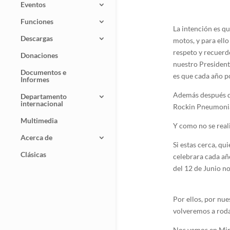
Eventos
Funciones
La intención es q
Descargas
motos, y para ello
respeto y recuerd
Donaciones
nuestro Presiden
Documentos e
es que cada año p
Informes
Además después d
Departamento
internacional
Rockin Pneumonia
Multimedia
Y como no se reali
Acerca de
Si estas cerca, qu
Clásicas
celebrara cada añ
del 12 de Junio no
Por ellos, por nu
volveremos a roda
Nos vemos en Mira