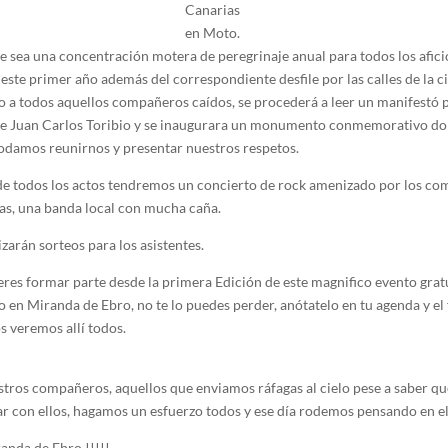
Canarias
en Moto.
ue sea una concentración motera de peregrinaje anual para todos los afici
 este primer año además del correspondiente desfile por las calles de la 
o a todos aquellos compañeros caídos, se procederá a leer un manifestó 
te Juan Carlos Toribio y se inaugurara un monumento conmemorativo don
odamos reunirnos y presentar nuestros respetos.
e todos los actos tendremos un concierto de rock amenizado por los co
s, una banda local con mucha caña.
zarán sorteos para los asistentes.
ieres formar parte desde la primera Edición de este magnifico evento grat
o en Miranda de Ebro, no te lo puedes perder, anótatelo en tu agenda y el
s veremos allí todos.
estros compañeros, aquellos que enviamos ráfagas al cielo pese a saber q
r con ellos, hagamos un esfuerzo todos y ese día rodemos pensando en el
nda de Ebro !!!!!