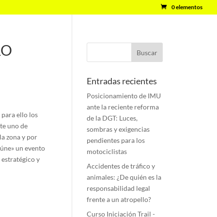
0 elementos
RO
Entradas recientes
Posicionamiento de IMU
ante la reciente reforma
para ello los
de la DGT: Luces,
te uno de
sombras y exigencias
la zona y por
pendientes para los
eúne» un evento
motociclistas
 estratégico y
Accidentes de tráfico y
animales: ¿De quién es la
responsabilidad legal
frente a un atropello?
Curso Iniciación Trail -