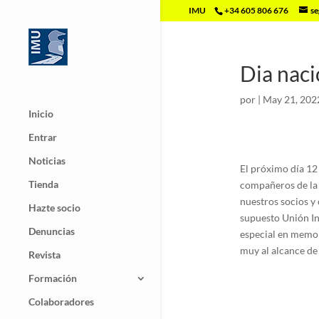
IMU
+34 605 806 676
se
Dia nac
por
|
May 21, 202
Inicio
Entrar
Noticias
El próximo día 12 
Tienda
compañeros de l
nuestros socios y
Hazte socio
supuesto Unión In
Denuncias
especial en memori
muy al alcance de
Revista
Formación
Colaboradores