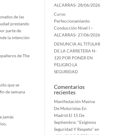
ALCARRAS- 28/06/2026
Curso
onados de las
Perfeccionamiento
ciudad prestando
Conducción Nivel I –
por parte de
ALCARRAS- 27/06/2026
de la intención
DENUNCIA AL TITULAR
DE LA CARRETERA N-
mpañeros de The
120 POR PONER EN
PELIGRO LA
SEGURIDAD
uito que se
Comentarios
recientes
 fin de semana
Manifestación Masiva
De Motoristas En
Madrid El 15 De
ue jamás
Septiembre: "Exigimos
los.
Seguridad Y Respeto"
en