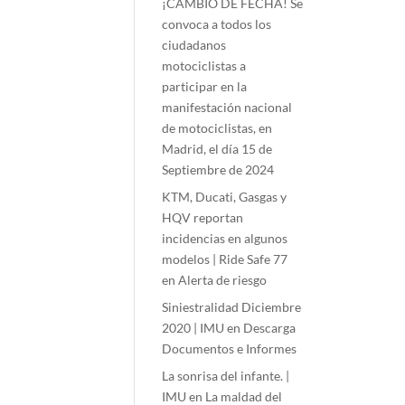
¡CAMBIO DE FECHA! Se
convoca a todos los
ciudadanos
motociclistas a
participar en la
manifestación nacional
de motociclistas, en
Madrid, el día 15 de
Septiembre de 2024
KTM, Ducati, Gasgas y
HQV reportan
incidencias en algunos
modelos | Ride Safe 77
en
Alerta de riesgo
Siniestralidad Diciembre
2020 | IMU
en
Descarga
Documentos e Informes
La sonrisa del infante. |
IMU
en
La maldad del