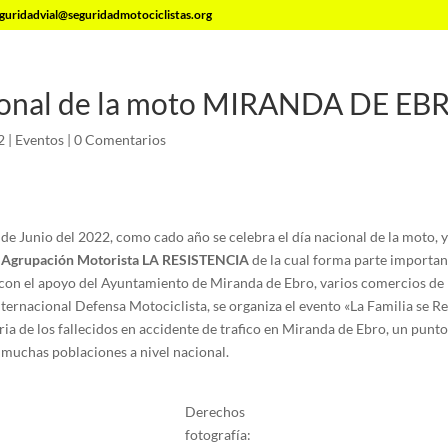
guridadvial@seguridadmotociclistas.org
ional de la moto MIRANDA DE EB
2
|
Eventos
|
0 Comentarios
de Junio del 2022, como cado año se celebra el día nacional de la moto, y 
a
Agrupación Motorista LA RESISTENCIA
de la cual forma parte importan
 con el apoyo del Ayuntamiento de Miranda de Ebro, varios comercios de 
ternacional Defensa Motociclista, se organiza el evento «La Familia se R
a de los fallecidos en accidente de trafico en Miranda de Ebro, un punto
 muchas poblaciones a nivel nacional.
Derechos
fotografía: