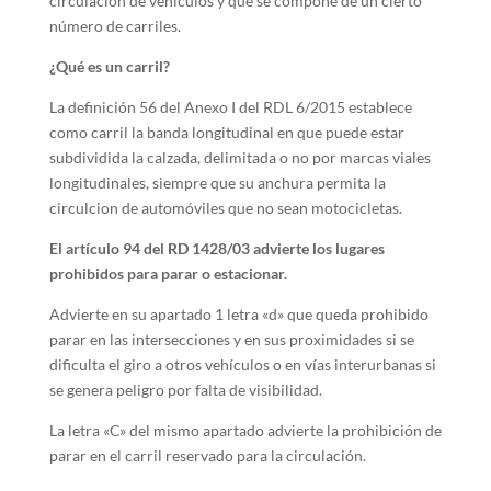
circulación de vehículos y que se compone de un cierto
número de carriles.
¿Qué es un carril?
La definición 56 del Anexo I del RDL 6/2015 establece
como carril la banda longitudinal en que puede estar
subdividida la calzada, delimitada o no por marcas viales
longitudinales, siempre que su anchura permita la
circulcion de automóviles que no sean motocicletas.
El artículo 94 del RD 1428/03 advierte los lugares
prohibidos para parar o estacionar.
Advierte en su apartado 1 letra «d» que queda prohibido
parar en las intersecciones y en sus proximidades si se
dificulta el giro a otros vehículos o en vías interurbanas si
se genera peligro por falta de visibilidad.
La letra «C» del mismo apartado advierte la prohibición de
parar en el carril reservado para la circulación.