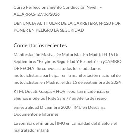
Curso Perfeccionamiento Conducción Nivel I –
ALCARRAS- 27/06/2026
DENUNCIA AL TITULAR DE LA CARRETERA N-120 POR
PONER EN PELIGRO LA SEGURIDAD
Comentarios recientes
Manifestación Masiva De Motoristas En Madrid El 15 De
Septiembre: "Exigimos Seguridad Y Respeto"
en
¡CAMBIO
DE FECHA! Se convoca a todos los ciudadanos
motociclistas a participar en la manifestación nacional de
motociclistas, en Madrid, el día 15 de Septiembre de 2024
KTM, Ducati, Gasgas y HQV reportan incidencias en
algunos modelos | Ride Safe 77
en
Alerta de riesgo
Siniestralidad Diciembre 2020 | IMU
en
Descarga
Documentos e Informes
La sonrisa del infante. | IMU
en
La maldad del diablo y el
maltratador infantil