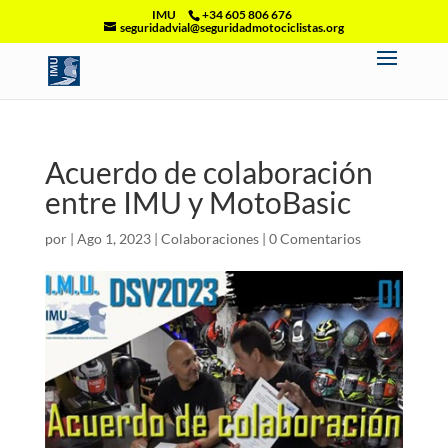
IMU
+34 605 806 676
seguridadvial@seguridadmotociclistas.org
Acuerdo de colaboración
entre IMU y MotoBasic
por
|
Ago 1, 2023
|
Colaboraciones
|
0 Comentarios