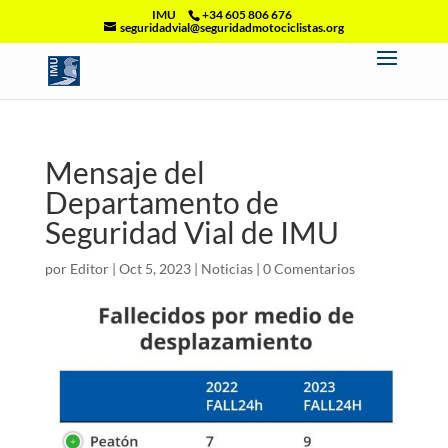
IMU
+34 605 806 676
seguridadvial@seguridadmotociclistas.org
Mensaje del
Departamento de
Seguridad Vial de IMU
por
Editor
|
Oct 5, 2023
|
Noticias
|
0 Comentarios